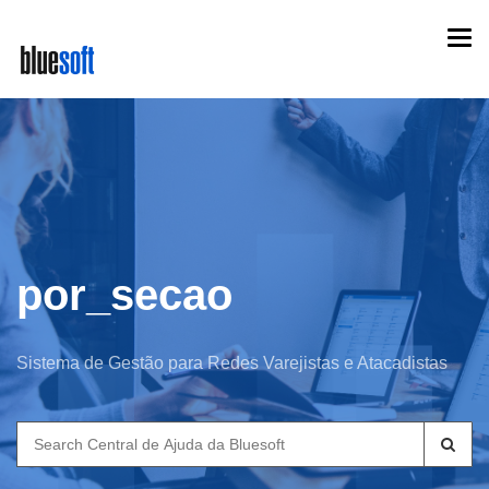
Skip
Togg
to
navi
main
content
por_secao
Sistema de Gestão para Redes Varejistas e Atacadistas
Search
for: