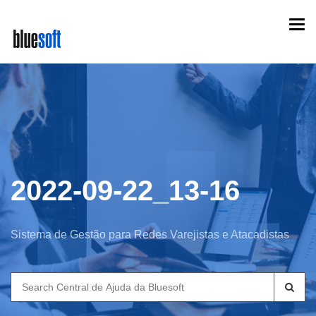
Skip
Togg
to
navi
main
content
2022-09-22_13-16
Sistema de Gestão para Redes Varejistas e Atacadistas
Search
for: