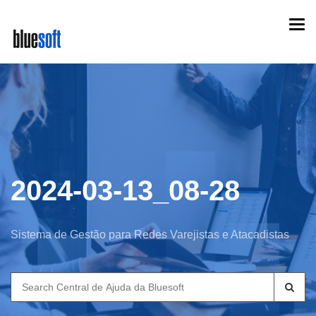
Skip
Togg
to
navi
main
content
2024-03-13_08-28
Sistema de Gestão para Redes Varejistas e Atacadistas
Search
for: