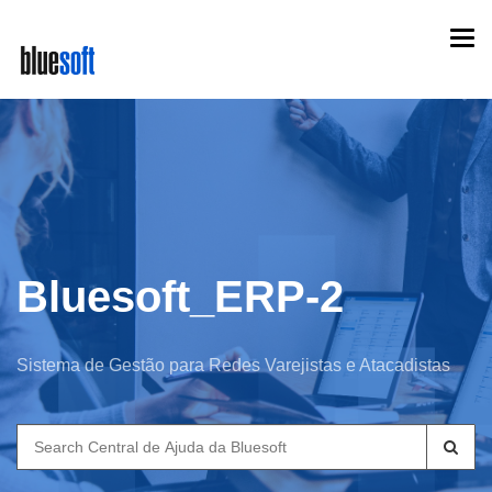
Skip
Togg
to
navi
main
content
Bluesoft_ERP-2
Sistema de Gestão para Redes Varejistas e Atacadistas
Search
for: