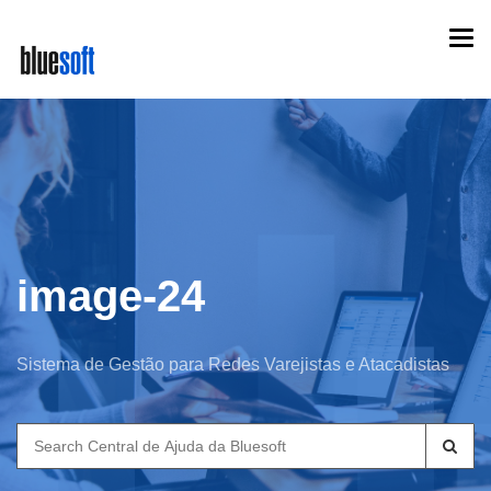
Skip
Togg
to
navi
main
content
image-24
Sistema de Gestão para Redes Varejistas e Atacadistas
Search
for: