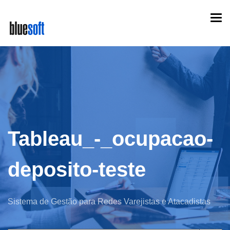
Skip
Togg
to
navi
main
content
Tableau_-_ocupacao-
deposito-teste
Sistema de Gestão para Redes Varejistas e Atacadistas