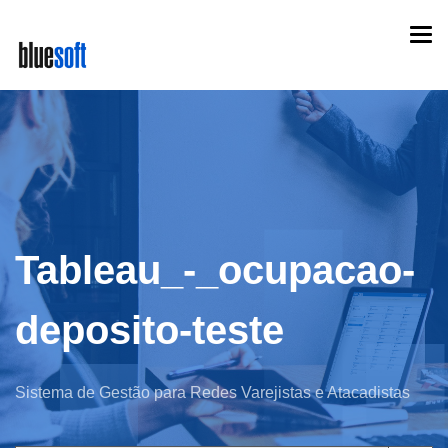
Skip
Togg
to
navi
main
content
Tableau_-_ocupacao-
deposito-teste
Sistema de Gestão para Redes Varejistas e Atacadistas