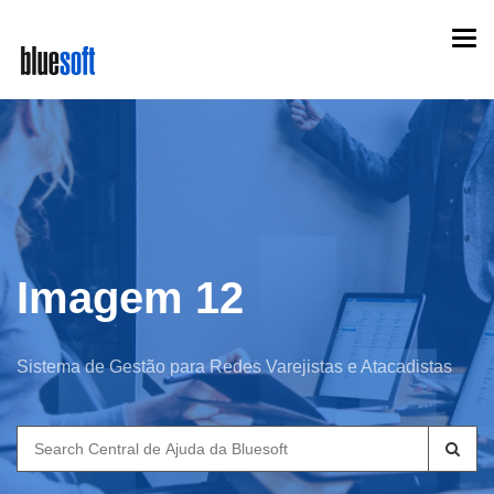
Skip
Togg
to
navi
main
content
Imagem 12
Sistema de Gestão para Redes Varejistas e Atacadistas
Search
for: