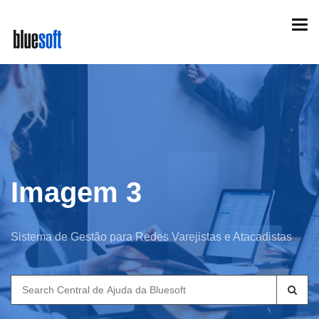
Skip
Togg
to
navi
main
content
Imagem 3
Sistema de Gestão para Redes Varejistas e Atacadistas
Search
for: