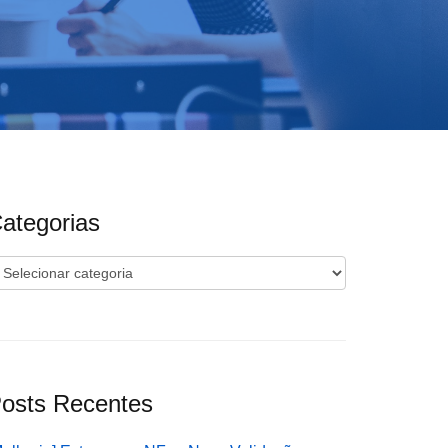
ategorias
ategorias
osts Recentes