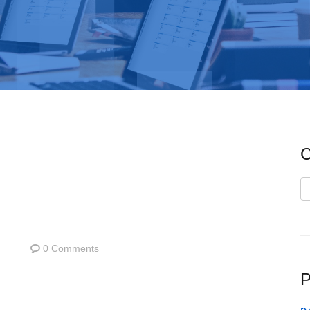
C
C
0 Comments
P