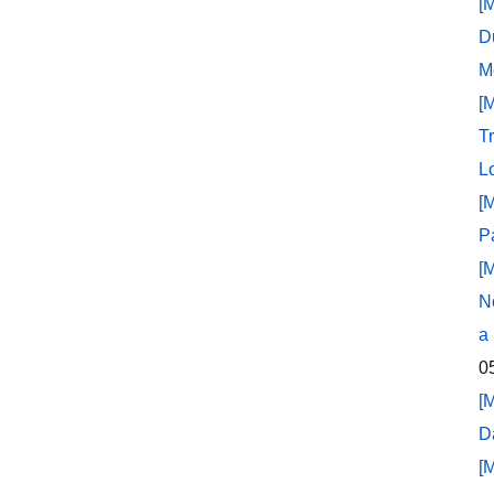
[
D
M
[
T
L
[
P
[
N
a
0
[
D
[