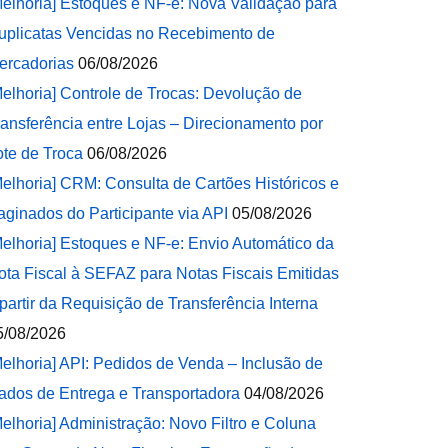
Melhoria] Estoques e NF-e: Nova Validação para
uplicatas Vencidas no Recebimento de
ercadorias
06/08/2026
Melhoria] Controle de Trocas: Devolução de
ransferência entre Lojas – Direcionamento por
ote de Troca
06/08/2026
Melhoria] CRM: Consulta de Cartões Históricos e
aginados do Participante via API
05/08/2026
Melhoria] Estoques e NF-e: Envio Automático da
ota Fiscal à SEFAZ para Notas Fiscais Emitidas
 partir da Requisição de Transferência Interna
5/08/2026
Melhoria] API: Pedidos de Venda – Inclusão de
ados de Entrega e Transportadora
04/08/2026
Melhoria] Administração: Novo Filtro e Coluna