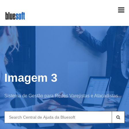
Skip
Togg
to
navi
main
content
Imagem 3
Sistema de Gestão para Redes Varejistas e Atacadistas
Search
for: