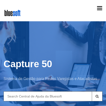
Skip
Togg
to
navi
main
content
Capture 50
Sistema de Gestão para Redes Varejistas e Atacadistas
Search
for: