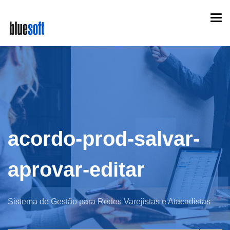
Skip
Togg
to
navi
main
content
acordo-prod-salvar-
aprovar-editar
Sistema de Gestão para Redes Varejistas e Atacadistas