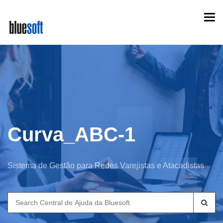
Skip
Togg
to
navi
main
content
Curva_ABC-1
Sistema de Gestão para Redes Varejistas e Atacadistas
Search
for: