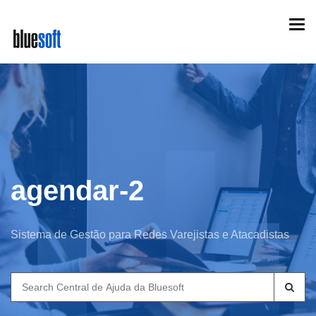
Skip
Togg
to
navi
main
content
agendar-2
Sistema de Gestão para Redes Varejistas e Atacadistas
Search
for: