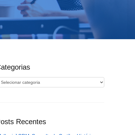
ategorias
ategorias
osts Recentes