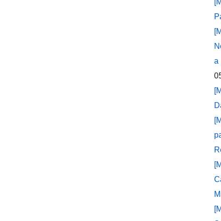
[
P
[
N
a
0
[
D
[
p
R
[
C
M
[