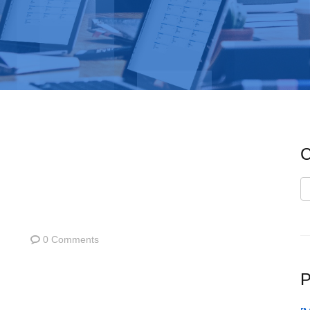
C
C
0 Comments
P