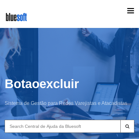
Skip
Togg
to
navi
main
content
Botaoexcluir
Sistema de Gestão para Redes Varejistas e Atacadistas
Search
for: