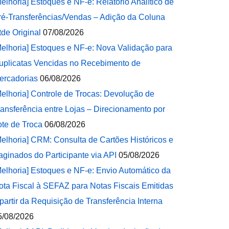
Melhoria] Estoques e NF-e: Relatório Analítico de
ré-Transferências/Vendas – Adição da Coluna
tde Original
07/08/2026
Melhoria] Estoques e NF-e: Nova Validação para
uplicatas Vencidas no Recebimento de
ercadorias
06/08/2026
Melhoria] Controle de Trocas: Devolução de
ransferência entre Lojas – Direcionamento por
ote de Troca
06/08/2026
Melhoria] CRM: Consulta de Cartões Históricos e
aginados do Participante via API
05/08/2026
Melhoria] Estoques e NF-e: Envio Automático da
ota Fiscal à SEFAZ para Notas Fiscais Emitidas
 partir da Requisição de Transferência Interna
5/08/2026