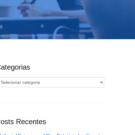
ategorias
ategorias
osts Recentes