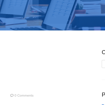
C
C
P
0 Comments