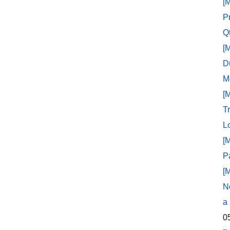
[
P
Q
[
D
M
[
T
L
[
P
[
N
a
0