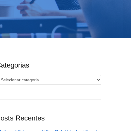
ategorias
ategorias
osts Recentes