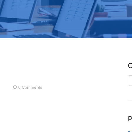
C
C
0 Comments
P