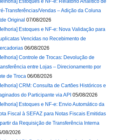
Melhoria] Estoques e NF-e: Relatório Analítico de
ré-Transferências/Vendas – Adição da Coluna
tde Original
07/08/2026
Melhoria] Estoques e NF-e: Nova Validação para
uplicatas Vencidas no Recebimento de
ercadorias
06/08/2026
Melhoria] Controle de Trocas: Devolução de
ransferência entre Lojas – Direcionamento por
ote de Troca
06/08/2026
Melhoria] CRM: Consulta de Cartões Históricos e
aginados do Participante via API
05/08/2026
Melhoria] Estoques e NF-e: Envio Automático da
ota Fiscal à SEFAZ para Notas Fiscais Emitidas
 partir da Requisição de Transferência Interna
5/08/2026