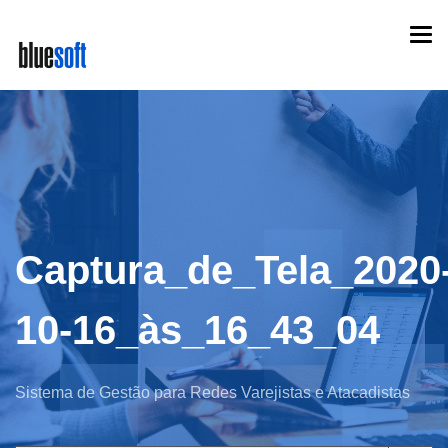
Skip
Togg
to
navi
main
content
Captura_de_Tela_2020
10-16_às_16_43_04
Sistema de Gestão para Redes Varejistas e Atacadistas