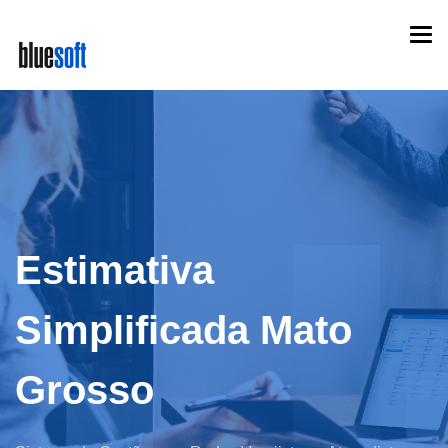
Skip
Togg
to
navi
main
content
Estimativa
Simplificada Mato
Grosso