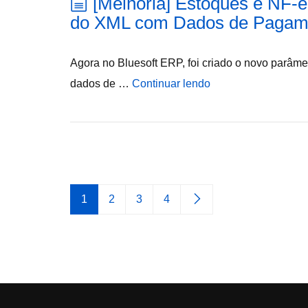
[Melhoria] Estoques e NF-
do XML com Dados de Pagam
Agora no Bluesoft ERP, foi criado o novo parâm
dados de …
Continuar lendo
1
2
3
4