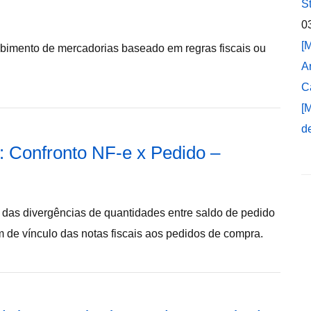
S
0
[
cebimento de mercadorias baseado em regras fiscais ou
A
C
[
d
: Confronto NF-e x Pedido –
as divergências de quantidades entre saldo de pedido
em de vínculo das notas fiscais aos pedidos de compra.