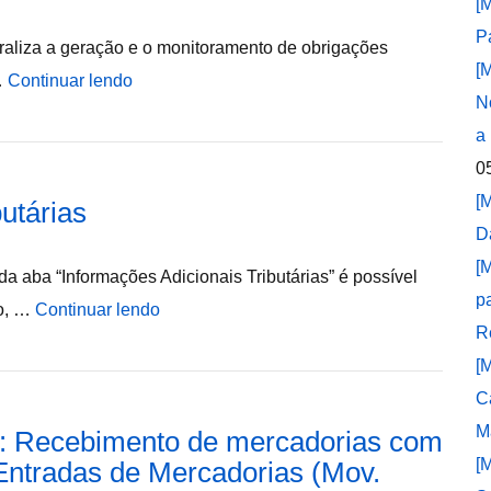
[
P
raliza a geração e o monitoramento de obrigações
[
…
Continuar lendo
N
a
0
[
utárias
D
[
da aba “Informações Adicionais Tributárias” é possível
p
ão, …
Continuar lendo
R
[
C
M
e: Recebimento de mercadorias com
[
Entradas de Mercadorias (Mov.