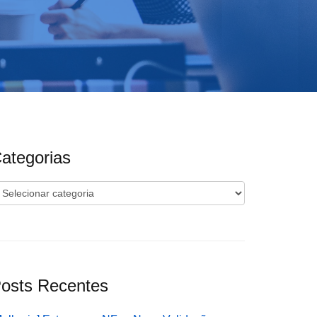
ategorias
ategorias
osts Recentes