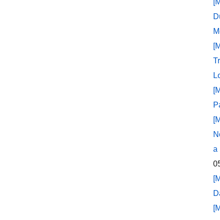
[
D
M
[
T
L
[
P
[
N
a
0
[
D
[