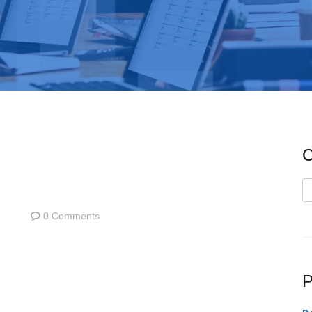
C
C
0 Comments
P