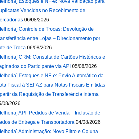
Melhoria] Estoques e NF-e: Nova Validação para
uplicatas Vencidas no Recebimento de
ercadorias
06/08/2026
Melhoria] Controle de Trocas: Devolução de
ransferência entre Lojas – Direcionamento por
ote de Troca
06/08/2026
Melhoria] CRM: Consulta de Cartões Históricos e
aginados do Participante via API
05/08/2026
Melhoria] Estoques e NF-e: Envio Automático da
ota Fiscal à SEFAZ para Notas Fiscais Emitidas
 partir da Requisição de Transferência Interna
5/08/2026
Melhoria] API: Pedidos de Venda – Inclusão de
ados de Entrega e Transportadora
04/08/2026
Melhoria] Administração: Novo Filtro e Coluna