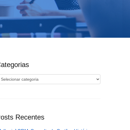
ategorias
ategorias
osts Recentes