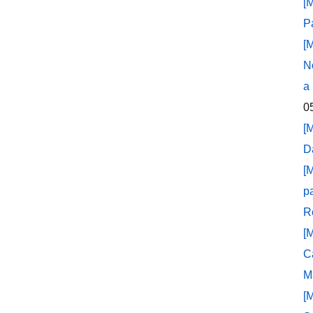
[
P
[
N
a
0
[
D
[
p
R
[
C
M
[