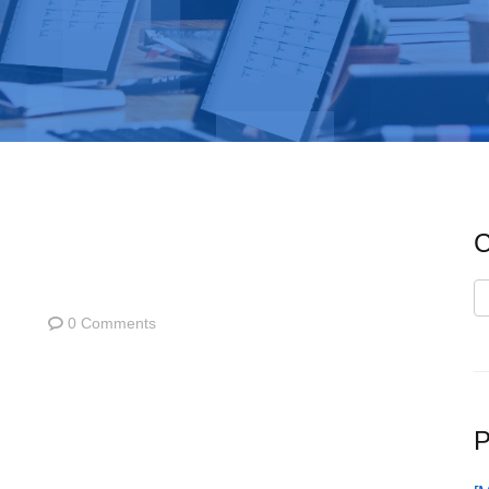
C
C
0 Comments
P