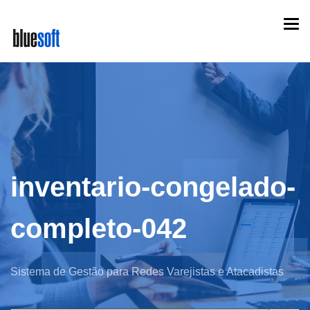
Skip
Togg
to
navi
main
content
inventario-congelado-
completo-042
Sistema de Gestão para Redes Varejistas e Atacadistas