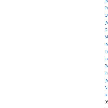
[
P
Q
[
D
M
[
T
L
[
P
[
N
a
0