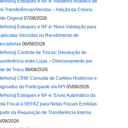
Melhoria] Estoques e NF-e: Relatório Analítico de
ré-Transferências/Vendas – Adição da Coluna
tde Original
07/08/2026
Melhoria] Estoques e NF-e: Nova Validação para
uplicatas Vencidas no Recebimento de
ercadorias
06/08/2026
Melhoria] Controle de Trocas: Devolução de
ransferência entre Lojas – Direcionamento por
ote de Troca
06/08/2026
Melhoria] CRM: Consulta de Cartões Históricos e
aginados do Participante via API
05/08/2026
Melhoria] Estoques e NF-e: Envio Automático da
ota Fiscal à SEFAZ para Notas Fiscais Emitidas
 partir da Requisição de Transferência Interna
5/08/2026