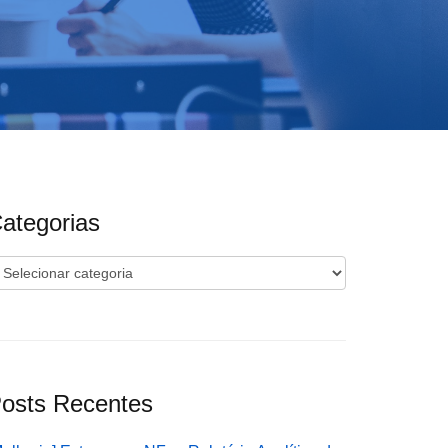
ategorias
ategorias
osts Recentes