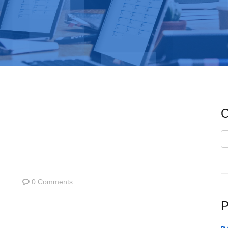
C
C
0 Comments
P