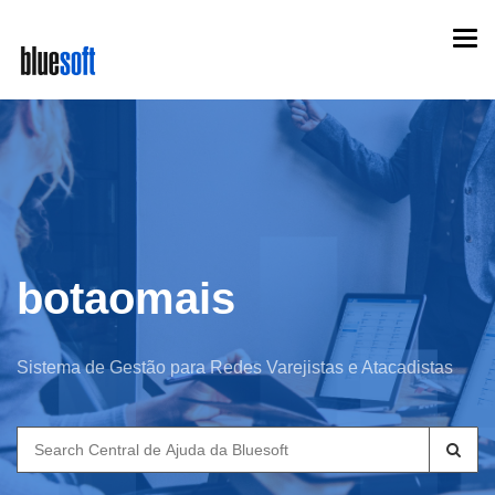
Skip
Togg
to
navi
main
content
botaomais
Sistema de Gestão para Redes Varejistas e Atacadistas
Search
for: