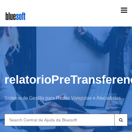
Skip
Togg
to
navi
main
content
relatorioPreTransferen
Sistema de Gestão para Redes Varejistas e Atacadistas
Search
for: