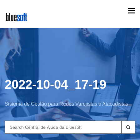
Skip
Togg
to
navi
main
content
2022-10-04_17-19
Sistema de Gestão para Redes Varejistas e Atacadistas
Search
for: