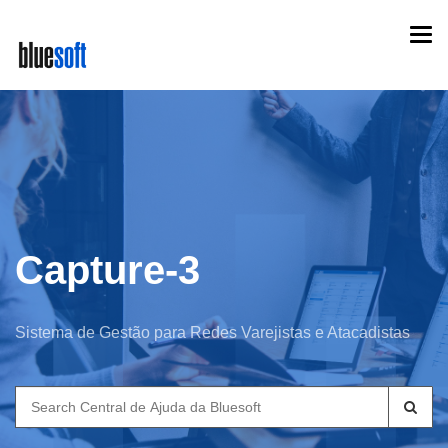
Skip
Togg
to
navi
main
content
Capture-3
Sistema de Gestão para Redes Varejistas e Atacadistas
Search
for: