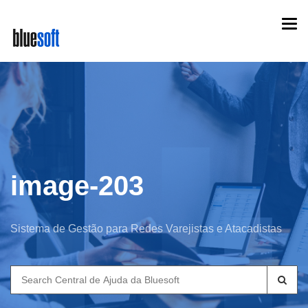
Skip
Togg
to
navi
main
content
image-203
Sistema de Gestão para Redes Varejistas e Atacadistas
Search
for: