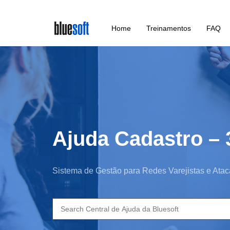
Skip
Home
Treinamentos
FAQ
to
main
content
Ajuda Cadastro – 
Sistema de Gestão para Redes Varejistas e Atac
Search
for: