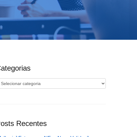
ategorias
ategorias
osts Recentes