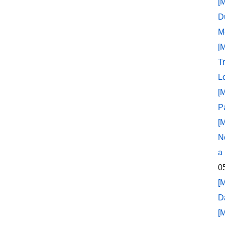
[
D
M
[
T
L
[
P
[
N
a
0
[
D
[