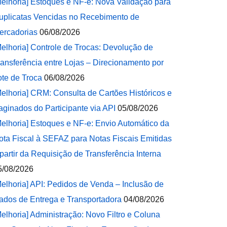
Melhoria] Estoques e NF-e: Nova Validação para
uplicatas Vencidas no Recebimento de
ercadorias
06/08/2026
Melhoria] Controle de Trocas: Devolução de
ransferência entre Lojas – Direcionamento por
ote de Troca
06/08/2026
Melhoria] CRM: Consulta de Cartões Históricos e
aginados do Participante via API
05/08/2026
Melhoria] Estoques e NF-e: Envio Automático da
ota Fiscal à SEFAZ para Notas Fiscais Emitidas
 partir da Requisição de Transferência Interna
5/08/2026
Melhoria] API: Pedidos de Venda – Inclusão de
ados de Entrega e Transportadora
04/08/2026
Melhoria] Administração: Novo Filtro e Coluna