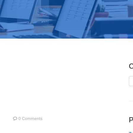
C
C
P
0 Comments