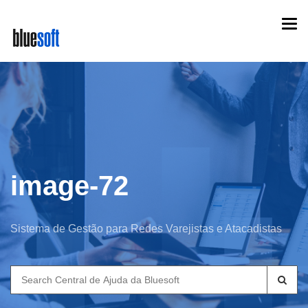
Skip
Togg
to
navi
main
content
image-72
Sistema de Gestão para Redes Varejistas e Atacadistas
Search
for: