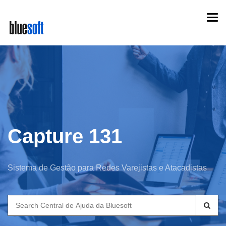
Skip
Togg
to
navi
main
content
Capture 131
Sistema de Gestão para Redes Varejistas e Atacadistas
Search
for: