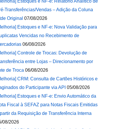
Melhoria] Estoques e NF-e: Relatório Analítico de
ré-Transferências/Vendas – Adição da Coluna
tde Original
07/08/2026
Melhoria] Estoques e NF-e: Nova Validação para
uplicatas Vencidas no Recebimento de
ercadorias
06/08/2026
Melhoria] Controle de Trocas: Devolução de
ransferência entre Lojas – Direcionamento por
ote de Troca
06/08/2026
Melhoria] CRM: Consulta de Cartões Históricos e
aginados do Participante via API
05/08/2026
Melhoria] Estoques e NF-e: Envio Automático da
ota Fiscal à SEFAZ para Notas Fiscais Emitidas
 partir da Requisição de Transferência Interna
5/08/2026