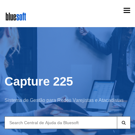
Skip
Togg
to
navi
main
content
Capture 225
Sistema de Gestão para Redes Varejistas e Atacadistas
Search
for: