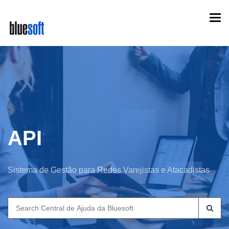
Skip
Togg
to
navi
main
content
API
Sistema de Gestão para Redes Varejistas e Atacadistas
Search
for: