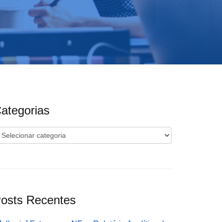
ategorias
ategorias
osts Recentes