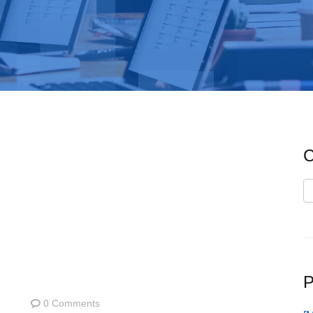
C
C
P
0 Comments