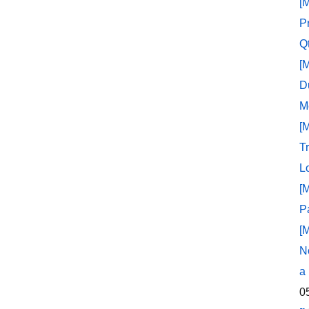
[
P
Q
[
D
M
[
T
L
[
P
[
N
a
0