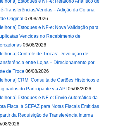
Melhoria] Estoques e NF-e: Relatório Analítico de
ré-Transferências/Vendas – Adição da Coluna
tde Original
07/08/2026
Melhoria] Estoques e NF-e: Nova Validação para
uplicatas Vencidas no Recebimento de
ercadorias
06/08/2026
Melhoria] Controle de Trocas: Devolução de
ransferência entre Lojas – Direcionamento por
ote de Troca
06/08/2026
Melhoria] CRM: Consulta de Cartões Históricos e
aginados do Participante via API
05/08/2026
Melhoria] Estoques e NF-e: Envio Automático da
ota Fiscal à SEFAZ para Notas Fiscais Emitidas
 partir da Requisição de Transferência Interna
5/08/2026