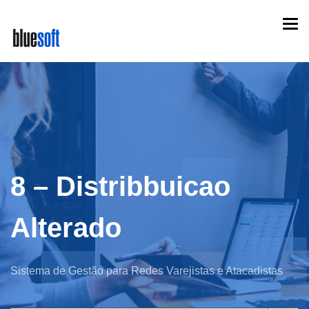
Skip
Togg
to
navi
main
content
8 – Distribbuicao
Alterado
Sistema de Gestão para Redes Varejistas e Atacadistas