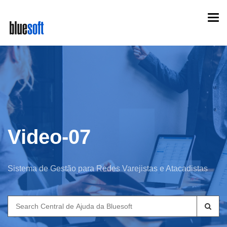
Skip
Togg
to
navi
main
content
Video-07
Sistema de Gestão para Redes Varejistas e Atacadistas
Search
for: