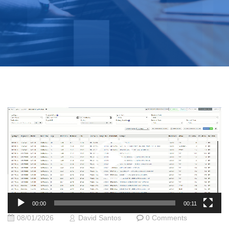
Tocador
de
vídeo
00:00
00:11
08/01/2026
David Santos
0 Comments