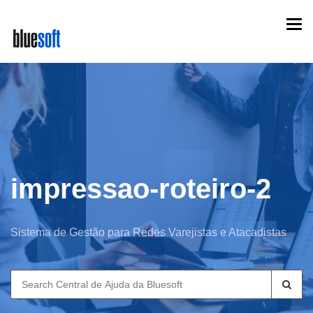
Skip
Togg
to
navi
main
content
impressao-roteiro-2
Sistema de Gestão para Redes Varejistas e Atacadistas
Search
for: