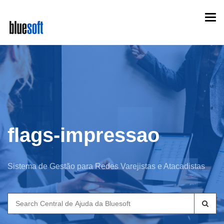
Skip
Togg
to
navi
main
content
flags-impressao
Sistema de Gestão para Redes Varejistas e Atacadistas
Search
for: