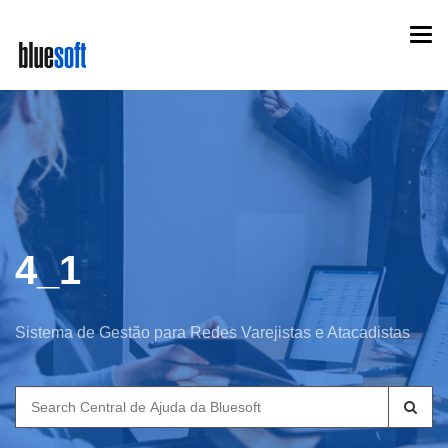
Skip
Togg
to
navi
main
content
4_1
Sistema de Gestão para Redes Varejistas e Atacadistas
Search
for: