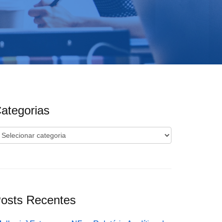
ategorias
ategorias
osts Recentes