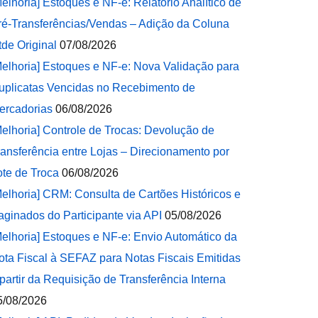
Melhoria] Estoques e NF-e: Relatório Analítico de
ré-Transferências/Vendas – Adição da Coluna
tde Original
07/08/2026
Melhoria] Estoques e NF-e: Nova Validação para
uplicatas Vencidas no Recebimento de
ercadorias
06/08/2026
Melhoria] Controle de Trocas: Devolução de
ransferência entre Lojas – Direcionamento por
ote de Troca
06/08/2026
Melhoria] CRM: Consulta de Cartões Históricos e
aginados do Participante via API
05/08/2026
Melhoria] Estoques e NF-e: Envio Automático da
ota Fiscal à SEFAZ para Notas Fiscais Emitidas
 partir da Requisição de Transferência Interna
5/08/2026