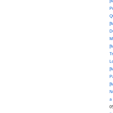
[
P
Q
[
D
M
[
T
L
[
P
[
N
a
0