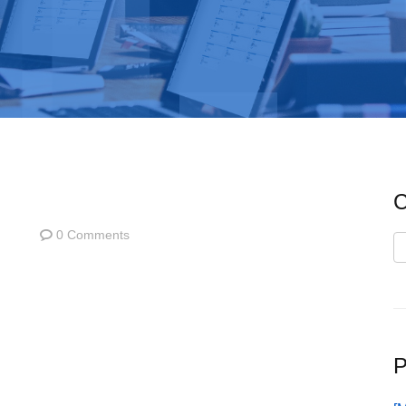
C
0 Comments
C
P