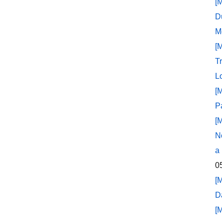
[
D
M
[
T
L
[
P
[
N
a
0
[
D
[