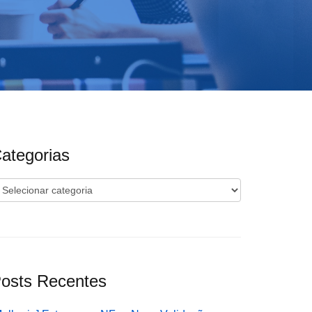
ategorias
ategorias
osts Recentes