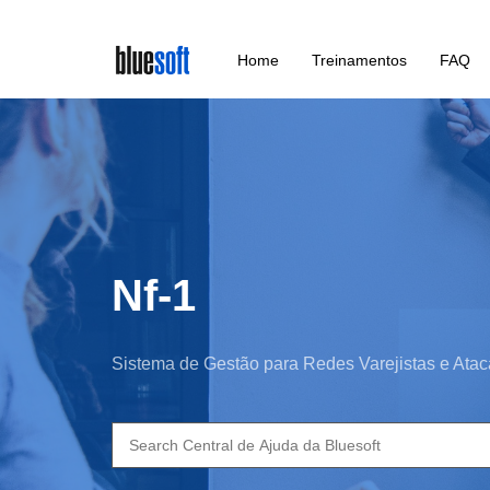
Skip
Home
Treinamentos
FAQ
to
main
content
Nf-1
Sistema de Gestão para Redes Varejistas e Atac
Search
for: