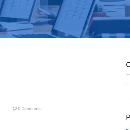
C
C
0 Comments
P