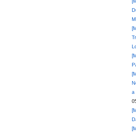
[
D
M
[
T
L
[
P
[
N
a
0
[
D
[