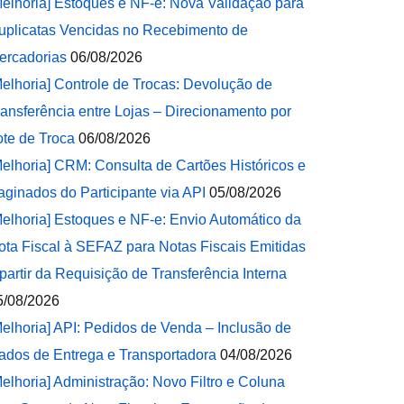
Melhoria] Estoques e NF-e: Nova Validação para
uplicatas Vencidas no Recebimento de
ercadorias
06/08/2026
Melhoria] Controle de Trocas: Devolução de
ransferência entre Lojas – Direcionamento por
ote de Troca
06/08/2026
Melhoria] CRM: Consulta de Cartões Históricos e
aginados do Participante via API
05/08/2026
Melhoria] Estoques e NF-e: Envio Automático da
ota Fiscal à SEFAZ para Notas Fiscais Emitidas
 partir da Requisição de Transferência Interna
5/08/2026
Melhoria] API: Pedidos de Venda – Inclusão de
ados de Entrega e Transportadora
04/08/2026
Melhoria] Administração: Novo Filtro e Coluna