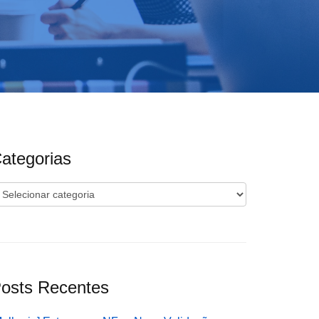
ategorias
ategorias
osts Recentes