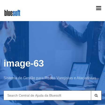
Skip
Togg
to
navi
main
content
image-63
Sistema de Gestão para Redes Varejistas e Atacadistas
Search
for: