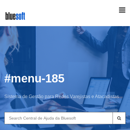
Skip
Togg
to
navi
main
content
#menu-185
Sistema de Gestão para Redes Varejistas e Atacadistas
Search
for: