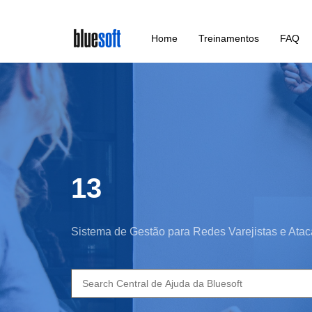
Skip
Home
Treinamentos
FAQ
to
main
content
13
Sistema de Gestão para Redes Varejistas e Atac
Search
for: