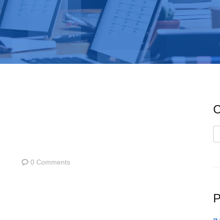
C
C
0 Comments
P