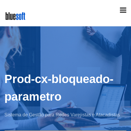
Skip
Togg
to
navi
main
content
Prod-cx-bloqueado-
parametro
Sistema de Gestão para Redes Varejistas e Atacadistas